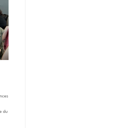
ances
re du